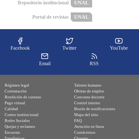
Repositorio institucional
UNAL
Portal de revistas
UNAL
Facebook
Twitter
YouTube
Email
RSS
Régimen legal
Talento humano
Contratación
Ofertas de empleo
Rendición de cuentas
Concurso docente
Pago virtual
Control interno
Calidad
Buzón de notificaciones
Correo institucional
Mapa del sitio
Redes Sociales
FAQ
Quejas y reclamos
Atención en línea
Encuesta
Contáctenos
Estadísticas
Glosario