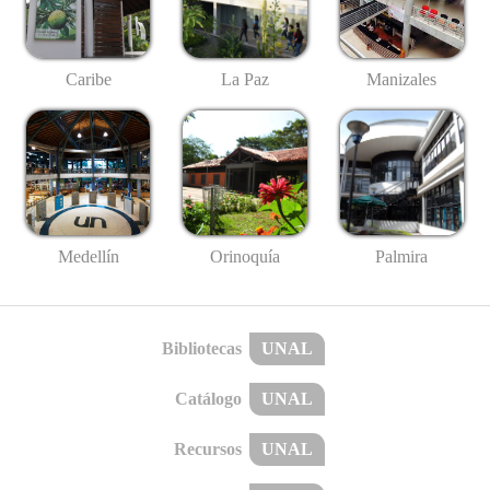
Caribe
La Paz
Manizales
Medellín
Palmira
Orinoquía
Bibliotecas
UNAL
Catálogo
UNAL
Recursos
UNAL