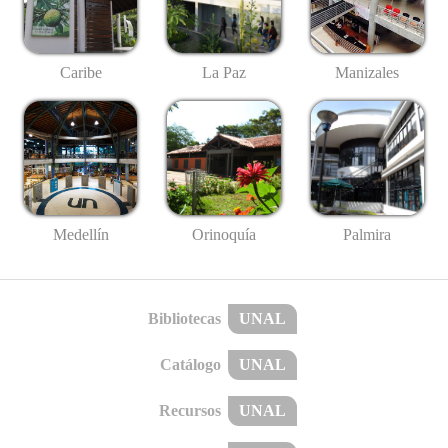
Caribe
La Paz
Manizales
Medellín
Palmira
Orinoquía
Bibliotecas
UNAL
Catálogo
UNAL
Recursos
UNAL