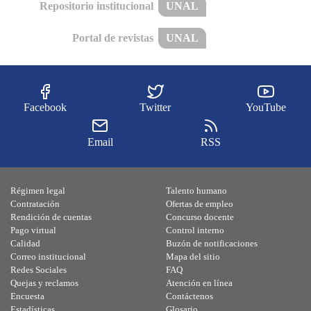
Repositorio institucional
UNAL
Portal de revistas
UNAL
Facebook
Twitter
YouTube
Email
RSS
Régimen legal
Talento humano
Contratación
Ofertas de empleo
Rendición de cuentas
Concurso docente
Pago virtual
Control interno
Calidad
Buzón de notificaciones
Correo institucional
Mapa del sitio
Redes Sociales
FAQ
Quejas y reclamos
Atención en línea
Encuesta
Contáctenos
Estadísticas
Glosario