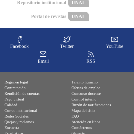
Repositorio institucional
UNAL
Portal de revistas
UNAL
Facebook
Twitter
YouTube
Email
RSS
Régimen legal
Talento humano
Contratación
Ofertas de empleo
Rendición de cuentas
Concurso docente
Pago virtual
Control interno
Calidad
Buzón de notificaciones
Correo institucional
Mapa del sitio
Redes Sociales
FAQ
Quejas y reclamos
Atención en línea
Encuesta
Contáctenos
Estadísticas
Glosario