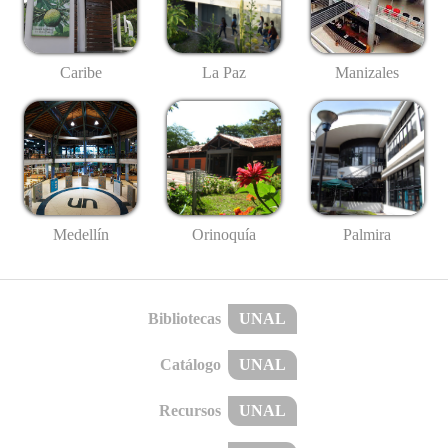
Caribe
La Paz
Manizales
Medellín
Palmira
Orinoquía
Bibliotecas
UNAL
Catálogo
UNAL
Recursos
UNAL