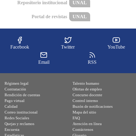
Repositorio institucional
UNAL
Portal de revistas
UNAL
Facebook
Twitter
YouTube
Email
RSS
Régimen legal
Talento humano
Contratación
Ofertas de empleo
Rendición de cuentas
Concurso docente
Pago virtual
Control interno
Calidad
Buzón de notificaciones
Correo institucional
Mapa del sitio
Redes Sociales
FAQ
Quejas y reclamos
Atención en línea
Encuesta
Contáctenos
Estadísticas
Glosario