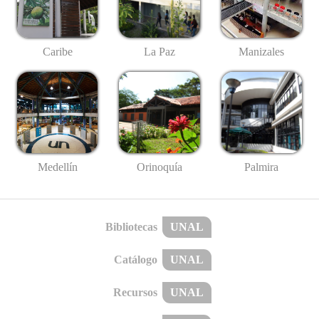
Caribe
La Paz
Manizales
Medellín
Palmira
Orinoquía
Bibliotecas
UNAL
Catálogo
UNAL
Recursos
UNAL