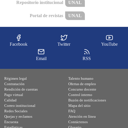
Repositorio institucional
UNAL
Portal de revistas
UNAL
Facebook
Twitter
YouTube
Email
RSS
Régimen legal
Talento humano
Contratación
Ofertas de empleo
Rendición de cuentas
Concurso docente
Pago virtual
Control interno
Calidad
Buzón de notificaciones
Correo institucional
Mapa del sitio
Redes Sociales
FAQ
Quejas y reclamos
Atención en línea
Encuesta
Contáctenos
Estadísticas
Glosario