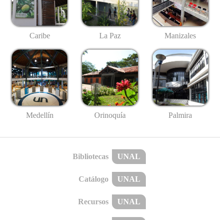
Caribe
La Paz
Manizales
Medellín
Palmira
Orinoquía
Bibliotecas
UNAL
Catálogo
UNAL
Recursos
UNAL